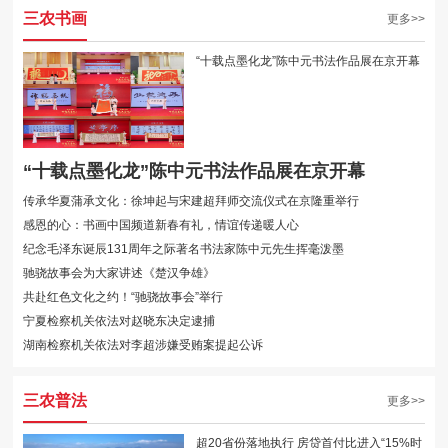
三农书画
更多>>
“十载点墨化龙”陈中元书法作品展在京开幕
“十载点墨化龙”陈中元书法作品展在京开幕
传承华夏蒲承文化：徐坤起与宋建超拜师交流仪式在京隆重举行
感恩的心：书画中国频道新春有礼，情谊传递暖人心
纪念毛泽东诞辰131周年之际著名书法家陈中元先生挥毫泼墨
驰骁故事会为大家讲述《楚汉争雄》
共赴红色文化之约！“驰骁故事会”举行
宁夏检察机关依法对赵晓东决定逮捕
湖南检察机关依法对李超涉嫌受贿案提起公诉
三农普法
更多>>
超20省份落地执行 房贷首付比进入“15%时