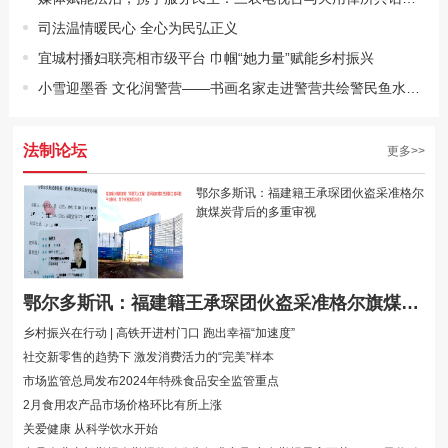
司法温情暖民心 全心为民弘正义
宜城村播妇联亮相市级平台 巾帼“她力量”赋能乡村振兴
小雪迎墨香 文化润警营——书画名家走进警营共绘警民鱼水情侧记
法制论坛
更多>>
鄂尔多斯讯：福建籍王承琛团伙盗采准格尔
旗煤炭背后的多重审视
鄂尔多斯讯：福建籍王承琛团伙盗采准格尔旗煤炭背后的多重审视
乡村振兴在行动 | 高铁开进村门口 跑出幸福“加速度”
社交新零售的趋势下 激发消费活力的“完美”样本
市场监管总局发布2024年特殊食品安全监管重点
2月食用农产品市场价格环比有所上涨
关爱健康 从科学饮水开始