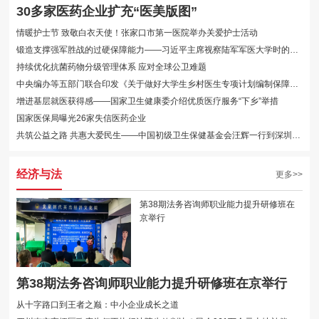
30多家医药企业扩充“医美版图”
情暖护士节 致敬白衣天使！张家口市第一医院举办关爱护士活动
锻造支撑强军胜战的过硬保障能力——习近平主席视察陆军军医大学时的重要讲话···
持续优化抗菌药物分级管理体系 应对全球公卫难题
中央编办等五部门联合印发《关于做好大学生乡村医生专项计划编制保障工作的通···
增进基层就医获得感——国家卫生健康委介绍优质医疗服务“下乡”举措
国家医保局曝光26家失信医药企业
共筑公益之路 共惠大爱民生——中国初级卫生保健基金会汪辉一行到深圳迈瑞医疗···
经济与法
更多>>
第38期法务咨询师职业能力提升研修班在
京举行
第38期法务咨询师职业能力提升研修班在京举行
从十字路口到王者之巅：中小企业成长之道