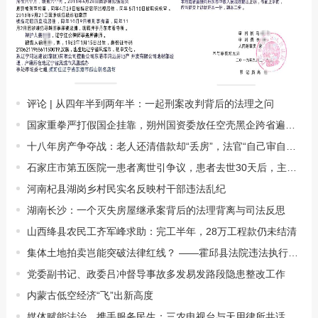
评论 | 从四年半到两年半：一起刑案改判背后的法理之问
国家重拳严打假国企挂靠，朔州国资委放任空壳黑企跨省遍地开花
十八年房产争夺战：老人还清借款却“丢房”，法官“自己审自己”引程序违法质···
石家庄市第五医院一患者离世引争议，患者去世30天后，主治医师才“变更”至涉···
河南杞县湖岗乡村民实名反映村干部违法乱纪
湖南长沙：一个灭失房屋继承案背后的法理背离与司法反思
山西绛县农民工齐军峰求助：完工半年，28万工程款仍未结清
集体土地拍卖岂能突破法律红线？​​ ——霍邱县法院违法执行案追踪与追责追问···
党委副书记、政委吕冲督导事故多发易发路段隐患整改工作
内蒙古低空经济“飞”出新高度
媒体赋能法治，携手服务民生：三农电视台与天用律所共话合作发展新机遇