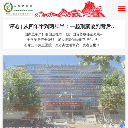
评论 | 从四年半到两年半：一起刑案改判背后的法理之问
国家重拳严打假国企挂靠，朔州国资委放任空壳黑···
十八年房产争夺战：老人还清借款却“丢房”，法···
石家庄市第五医院一患者离世引争议，患者去世30···