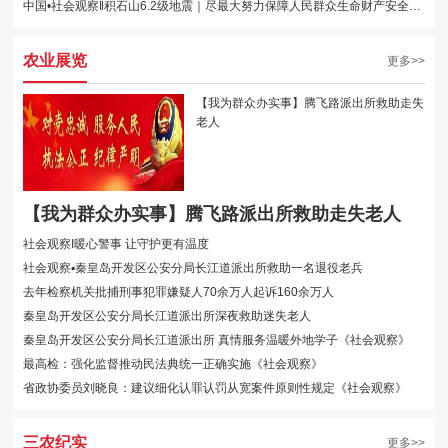
中国•社会观察‖积石山6.2级地震｜尽最大努力保障人民群众生命财产安全——各···
农业展览
更多>>
【我为群众办实事】腾飞路派出所救助走失
老人
【我为群众办实事】腾飞路派出所救助走失老人
社会观察I暖心警事 让守护更有温度
社会观察▪秦皇岛开发区公安分局长江道派出所救助一名退役老兵
去年检察机关批捕刑事犯罪嫌疑人70余万人起诉160余万人
秦皇岛开发区公安分局长江道派出所深夜救助迷失老人
秦皇岛开发区公安分局长江道派出所 真情服务温暖外地学子《社会观察》
最高检：强化监督推动民法典统一正确实施《社会观察》
省政协委员刘晓良：建议细化认罪认罚从宽案件原则性规定《社会观察》
三农纪实
更多>>