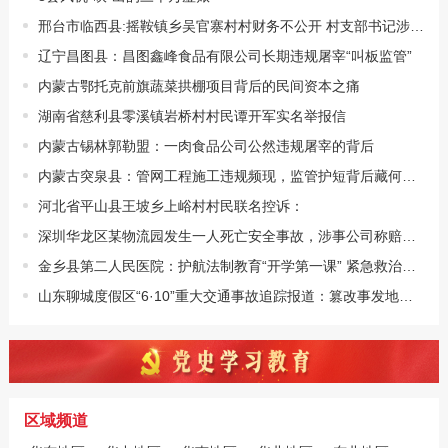
邢台市临西县:摇鞍镇乡吴官寨村村财务不公开 村支部书记涉嫌侵占集体资产被村···
辽宁昌图县：昌图鑫峰食品有限公司长期违规屠宰“叫板监管”
内蒙古鄂托克前旗蔬菜拱棚项目背后的民间资本之痛
湖南省慈利县零溪镇岩桥村村民谭开军实名举报信
内蒙古锡林郭勒盟：一肉食品公司公然违规屠宰的背后
内蒙古突泉县：管网工程施工违规频现，监管护短背后藏何玄机？
河北省平山县王坡乡上峪村村民联名控诉：
深圳华龙区某物流园发生一人死亡安全事故，涉事公司称赔偿要走法律程序
金乡县第二人民医院：护航法制教育“开学第一课” 紧急救治显担当
山东聊城度假区“6·10”重大交通事故追踪报道：篡改事发地、隐瞒记录信息度假···
区域频道