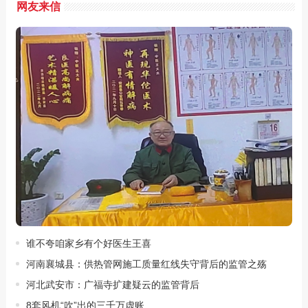
网友来信
谁不夸咱家乡有个好医生王喜
河南襄城县：供热管网施工质量红线失守背后的监管之殇
河北武安市：广福寺扩建疑云的监管背后
8套风机“吹”出的三千万虚账