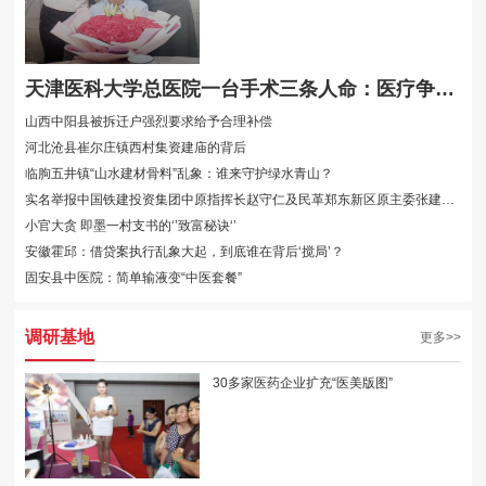
天津医科大学总医院一台手术三条人命：医疗争议背后的程序之问与生命之重
山西中阳县被拆迁户强烈要求给予合理补偿
河北沧县崔尔庄镇西村集资建庙的背后
临朐五井镇“山水建材骨料”乱象：谁来守护绿水青山？
实名举报中国铁建投资集团中原指挥长赵守仁及民革郑东新区原主委张建斌 勾结骗···
小官大贪 即墨一村支书的‘’致富秘诀‘’
安徽霍邱：借贷案执行乱象大起，到底谁在背后‘搅局’？
固安县中医院：简单输液变“中医套餐”
调研基地
更多>>
30多家医药企业扩充“医美版图”