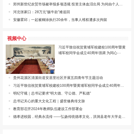
郑州新世纪农贸市场被举报多项违规 投资主体血泪出局 为何由个人乱收费？
河北张家口：28万元“贩牛款”难追回
安徽霍邱；一起被糊涂执行20余年，当事人维权遭多次拘留
视频中心
习近平致信祝贺黄埔军校建校100周年暨黄
埔军校同学会成立40周年强调 为同心···
贵州花溪区清溪街道安居里社区开展五四青年节主题活动
习近平致信祝贺黄埔军校建校100周年暨黄埔军校同学会成立40周年强调 为同心共···
明纪守规｜总书记要求“明大德、守公德、严私德”
总书记关心的重大文化工程｜盛世修典传文脉
教育部召开2024年教师队伍建设工作部署会
德孝进校园，经典永流传 ——弘扬传统德孝文化，洪洞县老年大学走进西街小学