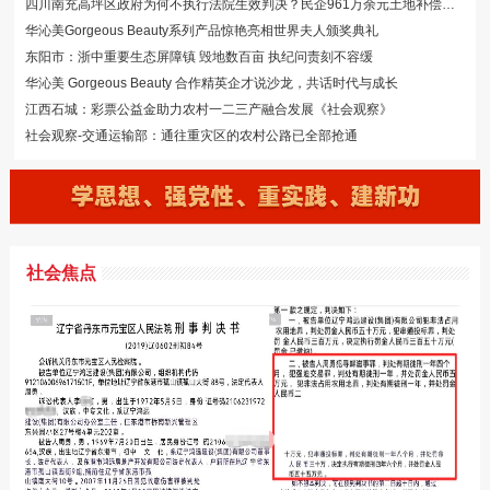
四川南充高坪区政府为何不执行法院生效判决？民企961万余元土地补偿款去向成谜···
华沁美Gorgeous Beauty系列产品惊艳亮相世界夫人颁奖典礼
东阳市：浙中重要生态屏障镇 毁地数百亩 执纪问责刻不容缓
华沁美 Gorgeous Beauty 合作精英企才说沙龙，共话时代与成长
江西石城：彩票公益金助力农村一二三产融合发展《社会观察》
社会观察-交通运输部：通往重灾区的农村公路已全部抢通
社会焦点