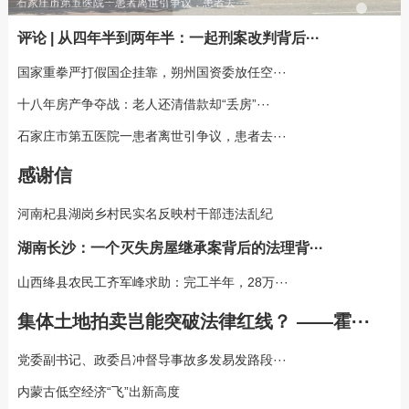
石家庄市第五医院一患者离世引争议，患者去···
评论 | 从四年半到两年半：一起刑案改判背后···
国家重拳严打假国企挂靠，朔州国资委放任空···
十八年房产争夺战：老人还清借款却“丢房”···
石家庄市第五医院一患者离世引争议，患者去···
感谢信
河南杞县湖岗乡村民实名反映村干部违法乱纪
湖南长沙：一个灭失房屋继承案背后的法理背···
山西绛县农民工齐军峰求助：完工半年，28万···
集体土地拍卖岂能突破法律红线？​​ ——霍···
党委副书记、政委吕冲督导事故多发易发路段···
内蒙古低空经济“飞”出新高度