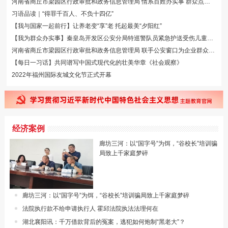
河南省商丘市梁园区行政审批和政务信息管理局 情系百姓办实事 群众点赞送锦旗
习语品读｜“得罪千百人、不负十四亿”
【我与国家一起前行】让养老变“享”老 托起最美“夕阳红”
【我为群众办实事】秦皇岛开发区公安分局特巡警队员紧急护送受伤儿童就医《社···
河南省商丘市梁园区行政审批和政务信息管理局 联手公安窗口为企业群众提供温暖···
【每日一习话】共同谱写中国式现代化的壮美华章《社会观察》
2022年福州国际友城文化节正式开幕
经济案例
廊坊三河：以“国字号”为饵，“谷校长”培训骗
局致上千家庭梦碎
廊坊三河：以“国字号”为饵，“谷校长”培训骗局致上千家庭梦碎
法院执行款不给申请执行人 霍邱法院执法法理何在
湖北襄阳讯：千万借款背后的冤案，逃犯如何炮制“黑老大”？