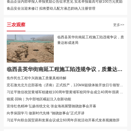
食品企业内部举报人举报奖励公告征求意见 实名举报最高可获100万元奖励
食品安全法迎来修订 拟将婴幼儿配方液态奶纳入注册管理
三农观察
更多>>
临西县英华街南延工程施工陷违规争议，质
量达标成迷局
临西县英华街南延工程施工陷违规争议，质量达标成迷局
焦作民生工程中兴路施工质量真相待解
宏石激光北方总部基地（济南）正式投产，120kW超级体验开放日引领智能制造新篇···
习近平致信祝贺黄埔军校建校100周年暨黄埔军校同学会成立40周年强调 为同心共···
镜观·回响｜为中部地区崛起注入创新动能
宣传红色精神 弘扬传统文化 张金海画展暨驰骁故事会开幕
向李保国学习 做新时代先锋 “驰骁故事会”正式开讲
习近平向联合国贸易和发展会议成立60周年庆祝活动开幕式发表视频致辞