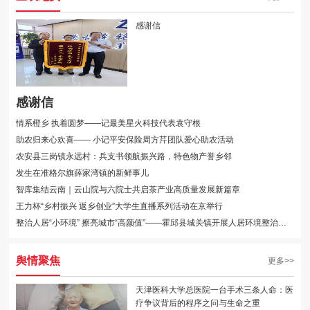
感谢信
感谢信
情系橙乡 执着圆梦——记最美星火科技代表袁守根
助农归来心欢喜—— 小记平安保险周方芹团队爱心助农活动
农安县三岗镇永远村：兵支书领航振兴路，特色物产誉乡邻
发生在准格尔旗薛家湾镇的新鲜事儿
智库集结云南｜云山院与六院士共启茶产业高质量发展新篇章
王力杯“乡村振兴 返乡创业”大学生直播系列活动在京举行
整治人居“小环境” 擦亮城市“高颜值”——霍邱县城关镇开展人居环境整治侧记···
舆情聚焦
更多>>
天津医科大学总医院一台手术三条人命：医
疗争议背后的程序之问与生命之重